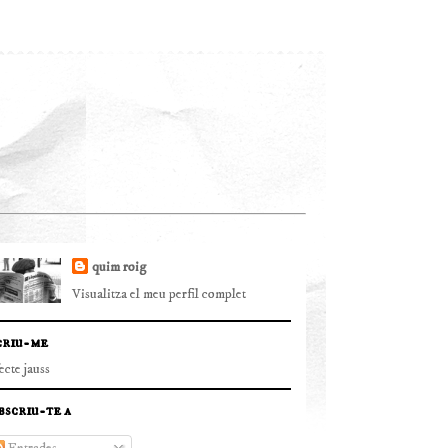
quim roig
Visualitza el meu perfil complet
criu-me
fecte jauss
bscriu-te a