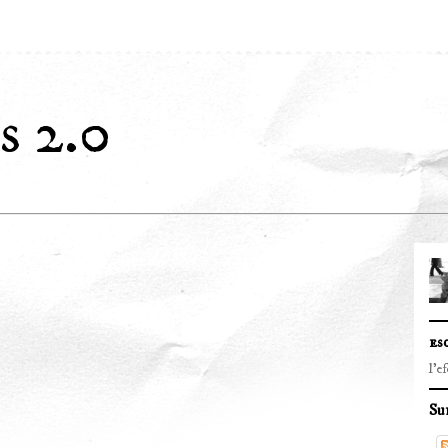
s 2.0
es
l'e
Su