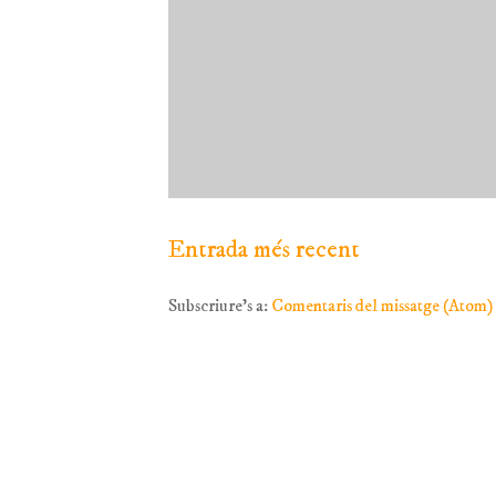
Entrada més recent
Subscriure's a:
Comentaris del missatge (Atom)