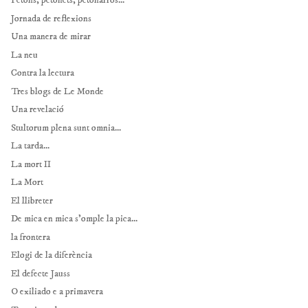
Petons, petonets, petonarros...
Jornada de reflexions
Una manera de mirar
La neu
Contra la lectura
Tres blogs de Le Monde
Una revelació
Stultorum plena sunt omnia...
La tarda...
La mort II
La Mort
El llibreter
De mica en mica s'omple la pica...
la frontera
Elogi de la diferència
El defecte Jauss
O exiliado e a primavera