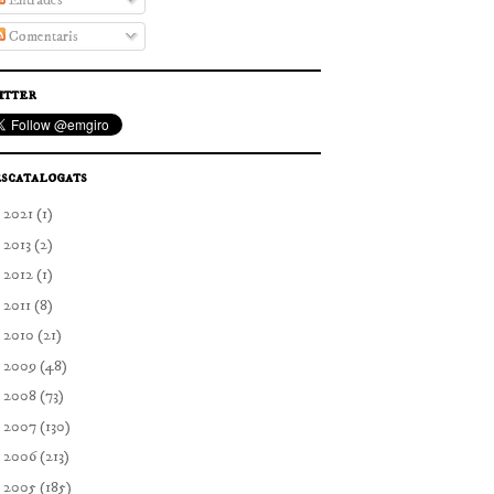
Entrades
Comentaris
itter
scatalogats
►
2021
(1)
►
2013
(2)
►
2012
(1)
►
2011
(8)
►
2010
(21)
►
2009
(48)
►
2008
(73)
►
2007
(130)
►
2006
(213)
▼
2005
(185)