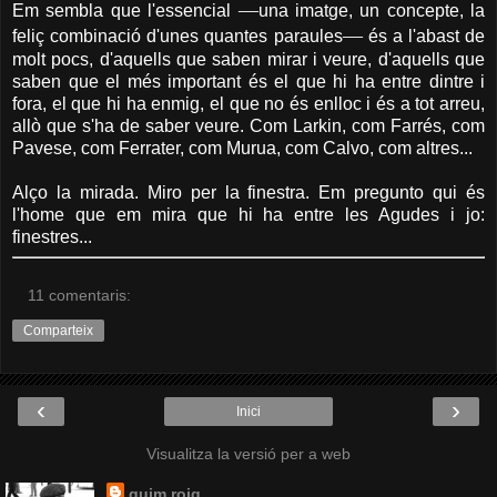
—
Em sembla que l'essencial
una imatge, un concepte, la
—
feliç combinació d'unes quantes paraules
és a l'abast de
molt pocs, d'aquells que saben mirar i veure, d'aquells que
saben que el més important és el que hi ha entre dintre i
fora, el que hi ha enmig, el que no és enlloc i és a tot arreu,
allò que s'ha de saber veure. Com Larkin, com Farrés, com
Pavese, com Ferrater, com Murua, com Calvo, com altres...
Alço la mirada. Miro per la finestra. Em pregunto qui és
l'home que em mira que hi ha entre les Agudes i jo:
finestres...
11 comentaris:
Comparteix
‹
›
Inici
Visualitza la versió per a web
quim roig