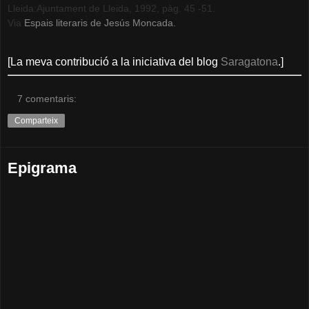
Lleida:Ajuntament de Lleida, 1992, pàg. 45 -51.
Via
Espais literaris de Jesús Moncada.
[La meva contribució a la iniciativa del blog
Saragatona
.]
7 comentaris:
Comparteix
Epigrama