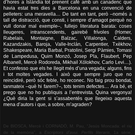
d’hores a Islàndia tot prenent cafè amb un canadenc que
havia estat tres dies a Barcelona en una convenció de
pelleters: una meravella… De tant en tant, però –només a
tall de distracció, que consti, i sempre d’amagot perquè no
vull donar mal exemple–, fullejo literatura barata: coses
lleugeres, intranscendents, gairebé frívoles (Homer,
Rabelais, Montaigne, Balzac, Villalonga, Calders,
Kazandzakis, Baroja, Valle-Inclán, Carpentier, Txèkhov,
Shakespeare, Maria Barbal, Pratolini, Sergi Pàmies, Tomasi
de Lampedusa, Quim Monzó, Josep Pla, Flaubert, Pep
Albanell, Mercè Rodoreda, Mikhail Xólokhov, Carlo Levi…).
Et confesso que els he llegit més d’una vegada; alguns, fins
i tot moltes vegades. I això que sempre juro que no
reincidiré, però sóc feble, ho reconec. No faig prou bondat,
tanmateix –què hi farem?–, tots tenim defectes… Ara bé, et
prego que no ho publiquis a l’entrevista. Quina vergonya!
¿Què diria la gent si s’assabentés que llegeixo aquesta
mena d’autors i que, a sobre, m’agraden?
De BIOSCA, Mercè i CORNADÓ, M. Pau, “Jesús Moncada: el riu
de la memòria”, a
Escriptors d’avui. Perfils literaris
, 1a sèrie,