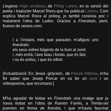
Llegeixo
High windows
, de
Philip Larkin
, en la versió del
poeta i traductor Marcel Riera que ha publicat
Labreu
. Com
explica Marcel Riera al pròleg, jo també coneixia poc i
malament l'obra de Larkin. Gràcies a
Finestrals
, però,
frueixo de versos com:
I a l'instant, més que paraules m'afiguro uns
finestrals:
els seus vidres fulgents de la llum al zenit
i, més enllà, l'aire blau i fondo, que és fals
i no és enlloc, i que és infinit.
[Actualització: En Jesús -gràcies!-, de
Perure Alfonso
, m'ha
fet saber que Josep Porcar en va fer un
post
i un
videopoema, que recomano.]
M'ha agradat de trobar en
Finestrals
una imatge que ja
havia trobat en l'obra de Ramon Farrés, a
Trenta-set
poemes en forma de finestra
, i que m'havia fascinat