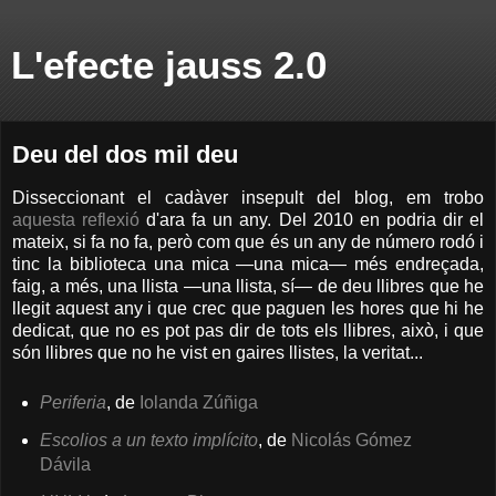
L'efecte jauss 2.0
Deu del dos mil deu
Disseccionant el cadàver insepult del blog, em trobo
aquesta reflexió
d'ara fa un any. Del 2010 en podria dir el
mateix, si fa no fa, però com que és un any de número rodó i
tinc la biblioteca una mica —una mica— més endreçada,
faig, a més, una llista —una llista, sí— de deu llibres que he
llegit aquest any i que crec que paguen les hores que hi he
dedicat, que no es pot pas dir de tots els llibres, això, i que
són llibres que no he vist en gaires llistes, la veritat...
Periferia
, de
Iolanda Zúñiga
Escolios a un texto implícito
, de
Nicolás Gómez
Dávila