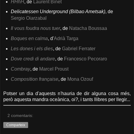
HHhH
, de
Laurent Binet
Delicatessen Underground (Bilbao Ametsak)
, de
Sergio Oiarzabal
Il vous foudra nous tuer
, de
Natacha Boussaa
Boques en calma
, d'
Adrià Targa
Les dones i els dies
, de
Gabriel Ferrater
Dove credi di andare
, de
Francesco Pecoraro
Combray
, de
Marcel Proust
Composition française
, de
Mona Ozouf
Potser un dia d'aquests n'hauria de dir alguna cosa més,
però aquesta mandra oceànica, oi?, i tants llibres per llegir...
2 comentaris:
Comparteix