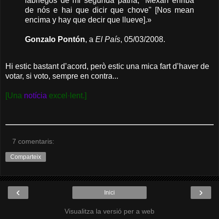
labriegos de mi segunda patria, "Mexan enriba
de nós e hai que dicir que chove" [Nos mean
encima y hay que decir que llueve].»
Gonzalo Pontón
, a
El País
, 05/03/2008.
Hi estic bastant d’acord, però estic una mica fart d’haver de
votar, si voto, sempre en contra...
[Una
notícia
excel·lent.]
7 comentaris:
Comparteix
‹
›
Inici
Visualitza la versió per a web