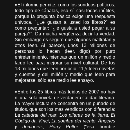
»El informe permite, como los sondeos políticos,
todo tipo de cábalas, eso sí, casi todas inútiles,
porque la pregunta básica exige una respuesta
unívoca. "¿Le gustan a usted los libros?" es
como preguntar: "¿le gusta a usted pegar a su
pareja?". Da mucha vergüenza decir la verdad.
Sin embargo es seguro que algunos maltratan y
otros leen. Al parecer, unos 13 millones de
personas lo hacen (leer, digo) por puro
entretenimiento, mientras que un millón y medio
largo lee para mejorar su nivel cultural. De los
13 millones que leen por ocio, 11,5 leen novelas
y cuentos y del millón y medio que leen para
mejorarse, sólo ese medio lee ensayo.
»Entre los 25 libros más leídos de 2007 no hay
ni una sola novela de verdadera calidad literaria.
La mayor lectura se concentra en un puñado de
títulos, que son los más vendidos con diferencia:
La catedral del mar
,
Los pilares de la tierra
,
El
Código da Vinci
,
La sombra del viento
,
Ángeles
y demonios
,
Harry Potter
("esa horrible