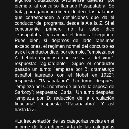
algunos ciudadanos. Asómense ustedes, por
ejemplo, al concurso llamado Pasapalabra. Se
trata, para ganar un dinero, de decir las palabras
que corresponden a definiciones que da el
conductor del programa, desde la A a la Z. Si el
concursante primero no la sabe dice
"Pasapalabra" y cambia el turno al segundo.
Pues bien, si dejamos de lado rarísimas
excepciones, el régimen normal del concurso es
así: el conductor dice, por ejemplo, "empieza por
A: bebida espiritosa que se saca del vino";
respuesta: "aguardiente". Sigue el conductor
pasado un turno: "empieza por B: dramaturgo
español laureado con el Nobel en 1922";
respuesta: "Pasapalabra". Un turno después,
"empieza por C: nombre de pila de la esposa de
Sarkozy"; respuesta: "Carla". Un turno después:
"empieza por D: reducción de la circulación
fiduciaria"; respuesta: "Pasapalabra". Y así
hasta la Z.
»La frecuentación de las categorías vacías en el
informe de los editores y la de las categorías