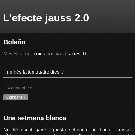
L'efecte jauss 2.0
Bolaño
Més
Bolaño
... i més
poesia
–gràcies,
R
.
[I només falten quatre dies...]
4 comentaris:
Comparteix
Una setmana blanca
No he escrit gaire aquesta setmana: un haiku —disset