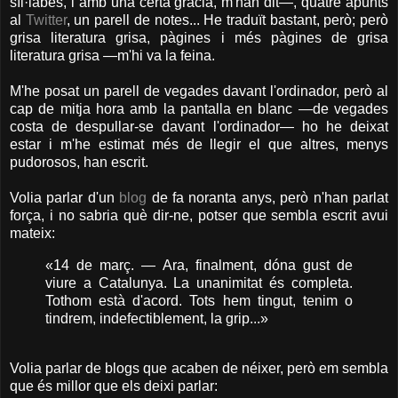
síl·labes, i amb una certa gràcia, m'han dit—, quatre apunts
al
Twitter
, un parell de notes... He traduït bastant, però; però
grisa literatura grisa, pàgines i més pàgines de grisa
literatura grisa —m'hi va la feina.
M'he posat un parell de vegades davant l'ordinador, però al
cap de mitja hora amb la pantalla en blanc —de vegades
costa de despullar-se davant l'ordinador— ho he deixat
estar i m'he estimat més de llegir el que altres, menys
pudorosos, han escrit.
Volia parlar d'un
blog
de fa noranta anys, però n'han parlat
força, i no sabria què dir-ne, potser que sembla escrit avui
mateix:
«14 de març. — Ara, finalment, dóna gust de
viure a Catalunya. La unanimitat és completa.
Tothom està d'acord. Tots hem tingut, tenim o
tindrem, indefectiblement, la grip...»
Volia parlar de blogs que acaben de néixer, però em sembla
que és millor que els deixi parlar: