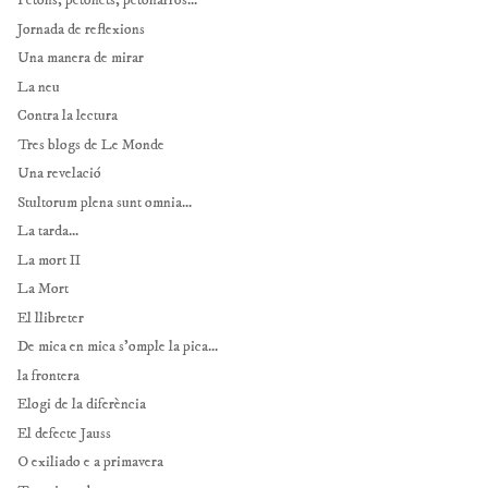
Petons, petonets, petonarros...
Jornada de reflexions
Una manera de mirar
La neu
Contra la lectura
Tres blogs de Le Monde
Una revelació
Stultorum plena sunt omnia...
La tarda...
La mort II
La Mort
El llibreter
De mica en mica s'omple la pica...
la frontera
Elogi de la diferència
El defecte Jauss
O exiliado e a primavera