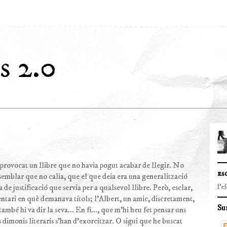
s 2.0
provocat un llibre que no havia pogut acabar de llegir. No
es
 semblar que no calia, que el que deia era una generalització
 de justificació que servia per a qualsevol llibre. Però, esclar,
l'e
ntari en què demanava títols; l’Albert, un amic, discretament,
Su
també hi va dir la seva... En fi..., que m’hi heu fet pensar uns
 dimonis literaris s’han d’exorcitzar. O sigui que he buscat