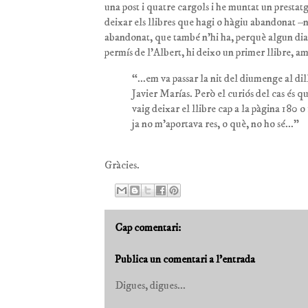
una post i quatre cargols i he muntat un prestatg
deixar els llibres que hagi o hàgiu abandonat –n
abandonat, que també n’hi ha, perquè algun dia
permís de l’Albert, hi deixo un primer llibre, 
“...em va passar la nit del diumenge al d
Javier Marías. Però el curiós del cas és 
vaig deixar el llibre cap a la pàgina 180 
ja no m'aportava res, o què, no ho sé...”
Gràcies.
Cap comentari:
Publica un comentari a l'entrada
Digues, digues...