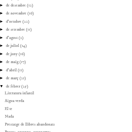
►
de desembre
(12)
►
de novembre
(16)
►
d’octubre
(22)
►
de setembre
(11)
►
d’agost
(2)
►
de juliol
(14)
►
de juny
(16)
►
de maig
(17)
►
d’abril
(11)
►
de març
(21)
▼
de febrer
(25)
Literatura infantil
Aigua verda
El te
Nada
Prestatge de llibres abandonats