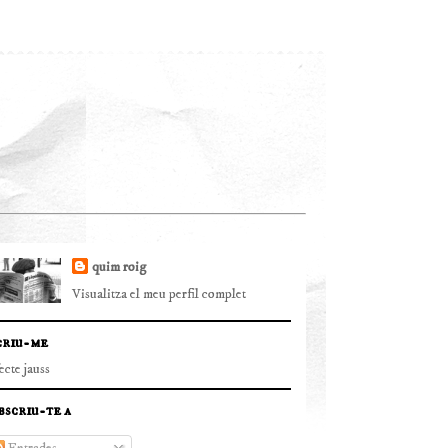
quim roig
Visualitza el meu perfil complet
criu-me
fecte jauss
bscriu-te a