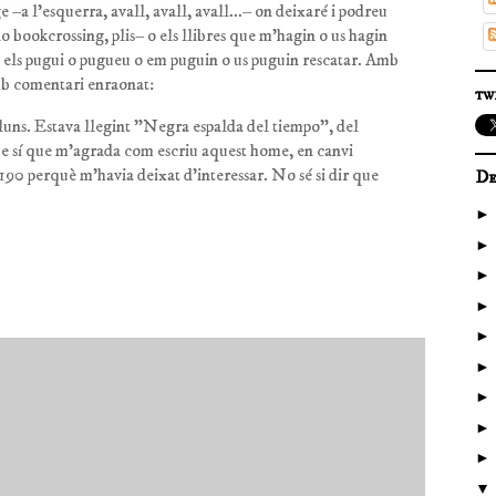
e –a l'esquerra, avall, avall, avall...– on deixaré i podreu
o bookcrossing, plis– o els llibres que m'hagin o us hagin
 els pugui o pugueu o em puguin o us puguin rescatar. Amb
amb comentari enraonat:
tw
illuns. Estava llegint "Negra espalda del tiempo", del
que sí que m'agrada com escriu aquest home, en canvi
o 190 perquè m'havia deixat d'interessar. No sé si dir que
De