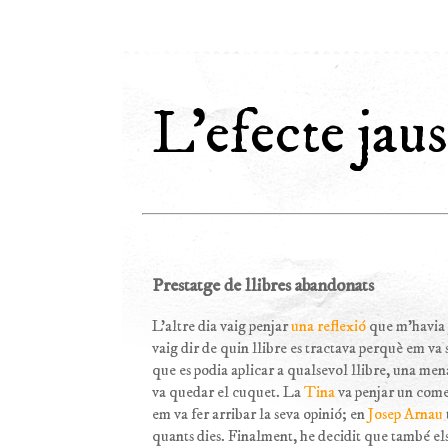
L'efecte jaus
Prestatge de llibres abandonats
L’altre dia vaig penjar
una reflexió
que m'havia 
vaig dir de quin llibre es tractava perquè em va
que es podia aplicar a qualsevol llibre, una mena
va quedar el cuquet. La
Tina
va penjar un come
em va fer arribar la seva opinió; en
Josep Arnau
quants dies. Finalment, he decidit que també els