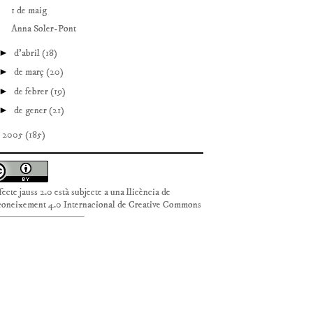
1 de maig
Anna Soler-Pont
►
d’abril
(18)
►
de març
(20)
►
de febrer
(19)
►
de gener
(21)
►
2005
(185)
fecte jauss 2.0
està subjecte a una llicència de
oneixement 4.0 Internacional de Creative Commons