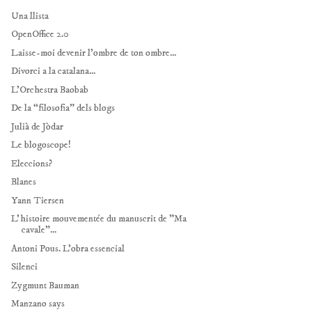
Una llista
OpenOffice 2.0
Laisse-moi devenir l'ombre de ton ombre...
Divorci a la catalana...
L'Orchestra Baobab
De la “filosofia” dels blogs
Julià de Jòdar
Le blogoscope!
Eleccions?
Blanes
Yann Tiersen
L'histoire mouvementée du manuscrit de "Ma
cavale"...
Antoni Pous. L'obra essencial
Silenci
Zygmunt Bauman
Manzano says