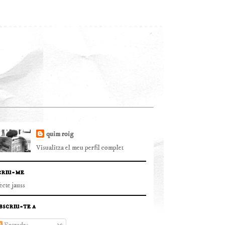
quim roig
Visualitza el meu perfil complet
criu-me
fecte jauss
bscriu-te a