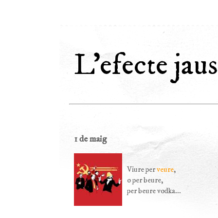
L'efecte jaus
1 de maig
Viure per
veure
,
o per beure,
per beure vodka...