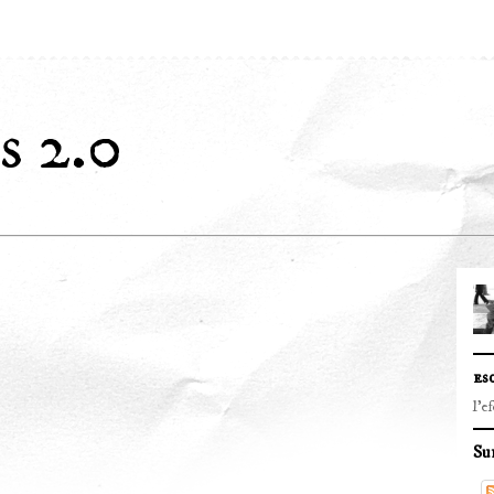
s 2.0
es
l'e
Su