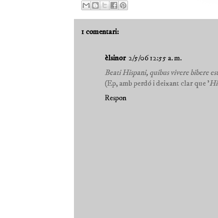
1 comentari:
èlsinor
2/5/06 12:55 a. m.
Beati Hispani, quibus vivere bibere es
(Ep, amb perdó i deixant clar que '
Hi
Respon