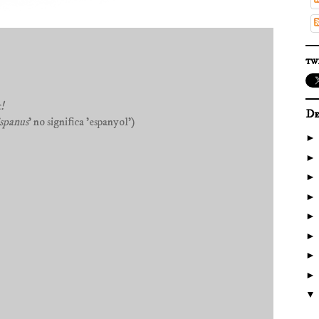
tw
t!
De
spanus
' no significa 'espanyol')