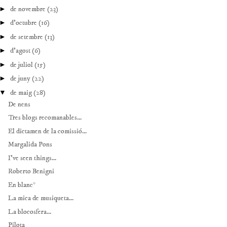
►
de novembre
(23)
►
d’octubre
(16)
►
de setembre
(13)
►
d’agost
(6)
►
de juliol
(15)
►
de juny
(22)
▼
de maig
(28)
De nens
Tres blogs recomanables...
El dictamen de la comissió...
Margalida Pons
I’ve seen things...
Roberto Benigni
En blanc*
La mica de musiqueta...
La blocosfera...
Pilota