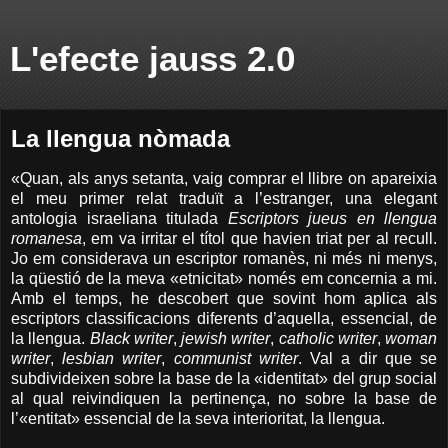
L'efecte jauss 2.0
La llengua nòmada
«Quan, als anys setanta, vaig comprar el llibre on apareixia
el meu primer relat traduït a l’estranger, una elegant
antologia israeliana titulada
Escriptors jueus en llengua
romanesa
, em va irritar el títol que havien triat per al recull.
Jo em considerava un escriptor romanès, ni més ni menys,
la qüestió de la meva «etnicitat» només em concernia a mi.
Amb el temps, he descobert que sovint hom aplica als
escriptors classificacions diferents d’aquella, essencial, de
la llengua.
Black writer
,
jewish writer
,
catholic writer
,
woman
writer
,
lesbian writer
,
communist writer
. Val a dir que se
subdivideixen sobre la base de la «identitat» del grup social
al qual reivindiquen la pertinença, no sobre la base de
l’«entitat» essencial de la seva interioritat, la llengua.