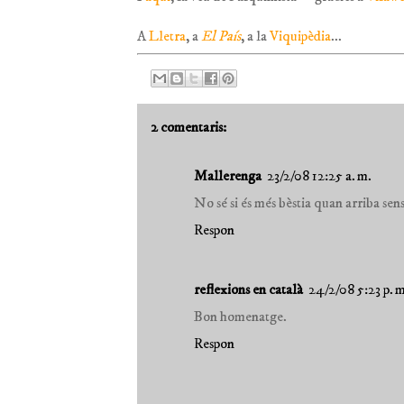
A
Lletra
, a
El País
, a la
Viquipèdia
...
2 comentaris:
Mallerenga
23/2/08 12:25 a. m.
No sé si és més bèstia quan arriba sens
Respon
reflexions en català
24/2/08 5:23 p. m
Bon homenatge.
Respon