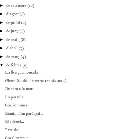
►
de setembre
(10)
►
d’agost
(5)
►
de juliol
(2)
►
de juny
(5)
►
de maig
(8)
►
d’abril
(7)
►
de març
(4)
▼
de febrer
(9)
La llengua nòmada
Glenn Gould: un retrat (en sis parts)
De cara a la mort
La paraula
Gastronomia
Enmig d'un paràgraf...
El silenci...
Paraules
Coral romput