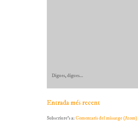
Digues, digues...
Entrada més recent
Subscriure's a:
Comentaris del missatge (Atom)