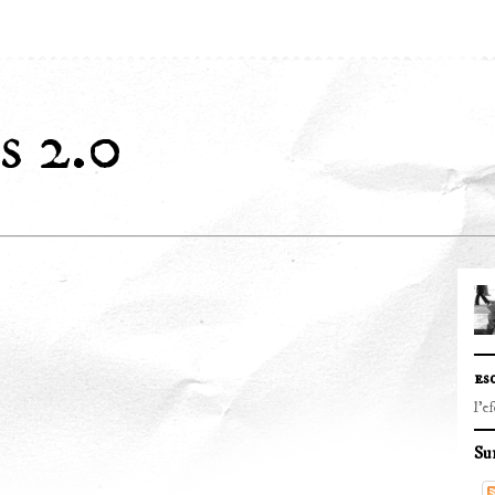
s 2.0
es
l'e
Su