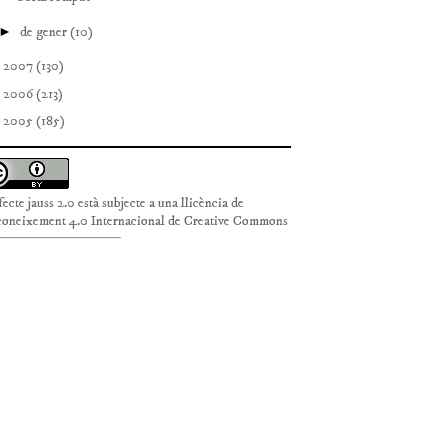
►
de gener
(10)
►
2007
(130)
►
2006
(213)
►
2005
(185)
fecte jauss 2.0
està subjecte a una llicència de
oneixement 4.0 Internacional de Creative Commons