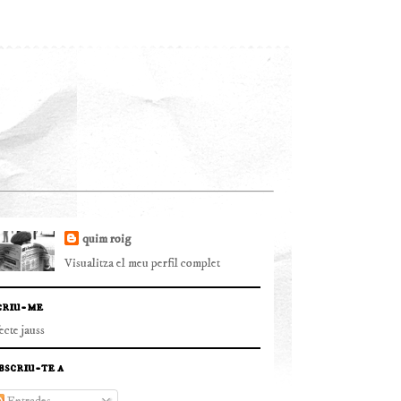
quim roig
Visualitza el meu perfil complet
criu-me
fecte jauss
bscriu-te a