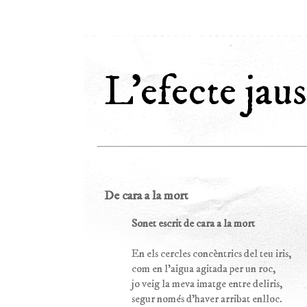
L'efecte jaus
De cara a la mort
Sonet escrit de cara a la mort
En els cercles concèntrics del teu iris,
com en l'aigua agitada per un roc,
jo veig la meva imatge entre deliris,
segur només d'haver arribat enlloc.