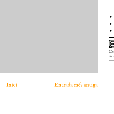
L'e
Rec
Inici
Entrada més antiga