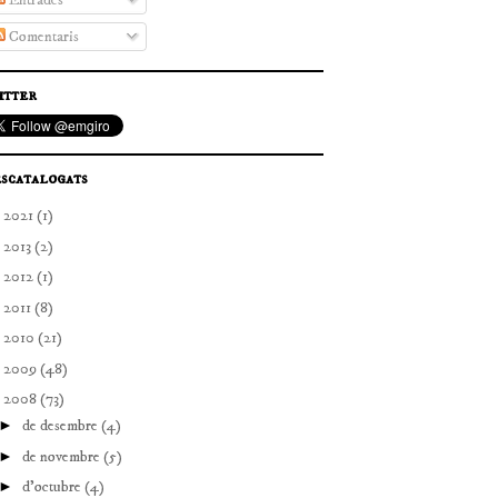
Entrades
Comentaris
itter
scatalogats
►
2021
(1)
►
2013
(2)
►
2012
(1)
►
2011
(8)
►
2010
(21)
►
2009
(48)
▼
2008
(73)
►
de desembre
(4)
►
de novembre
(5)
►
d’octubre
(4)