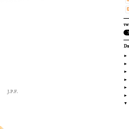
tw
De
J.P.F.
eb
.