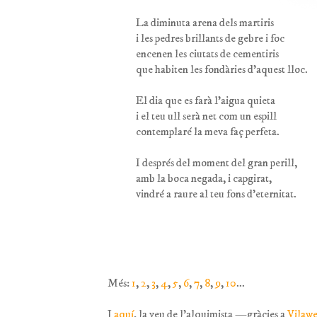
La diminuta arena dels martiris
i les pedres brillants de gebre i foc
encenen les ciutats de cementiris
que habiten les fondàries d'aquest lloc.
El dia que es farà l'aigua quieta
i el teu ull serà net com un espill
contemplaré la meva faç perfeta.
I després del moment del gran perill,
amb la boca negada, i capgirat,
vindré a raure al teu fons d'eternitat.
Més:
1
,
2
,
3
,
4
,
5
,
6
,
7
,
8
,
9
,
10
...
I
aquí
, la veu de l'alquimista —gràcies a
Vilaw