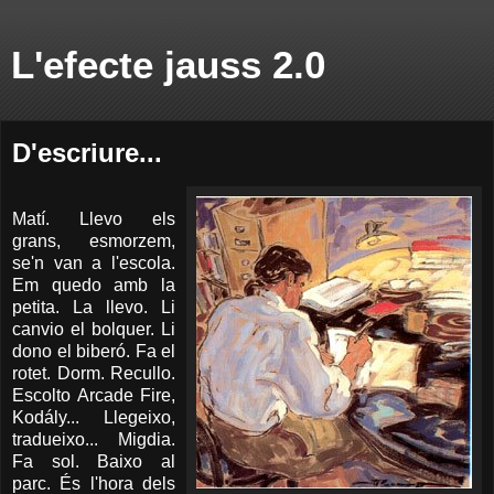
L'efecte jauss 2.0
D'escriure...
Matí. Llevo els
grans, esmorzem,
se'n van a l'escola.
Em quedo amb la
petita. La llevo. Li
canvio el bolquer. Li
dono el biberó. Fa el
rotet. Dorm. Recullo.
Escolto Arcade Fire,
Kodály... Llegeixo,
tradueixo... Migdia.
Fa sol. Baixo al
parc. És l'hora dels