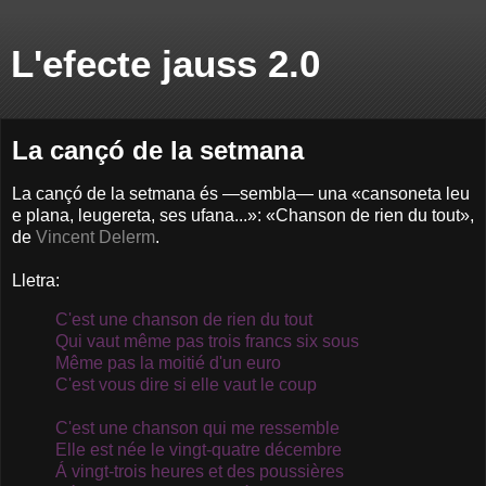
L'efecte jauss 2.0
La cançó de la setmana
La cançó de la setmana és —sembla— una «cansoneta leu
e plana, leugereta, ses ufana...»: «Chanson de rien du tout»,
de
Vincent Delerm
.
Lletra:
C'est une chanson de rien du tout
Qui vaut même pas trois francs six sous
Même pas la moitié d'un euro
C'est vous dire si elle vaut le coup
C'est une chanson qui me ressemble
Elle est née le vingt-quatre décembre
Á vingt-trois heures et des poussières