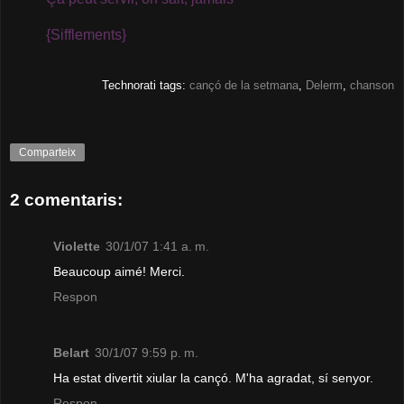
{Sifflements}
Technorati tags:
cançó de la setmana
,
Delerm
,
chanson
Comparteix
2 comentaris:
Violette
30/1/07 1:41 a. m.
Beaucoup aimé! Merci.
Respon
Belart
30/1/07 9:59 p. m.
Ha estat divertit xiular la cançó. M'ha agradat, sí senyor.
Respon