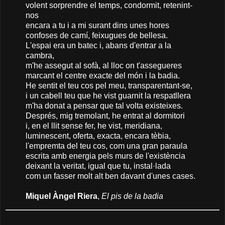
volent sorprendre el temps, condormit, retenint-
nos
encara a tu i a mi surant dins unes hores
confoses de camí, feixugues de bellesa.
L'espai era un batec i, abans d'entrar a la
cambra,
m'he assegut al sofà, al lloc on t'assegueres
marcant el centre exacte del món i la badia.
He sentit el teu cos pel meu, transparentant-se,
i un cabell teu que he vist guarnit la respatllera
m'ha donat a pensar que tal volta existeixes.
Després, mig tremolant, he entrat al dormitori
i, en el llit sense fer, he vist, meridiana,
luminescent, oferta, exacta, encara tèbia,
l'empremta del teu cos, com una gran paraula
escrita amb energia pels murs de l'existència
deixant la veritat, igual que tu, instal·lada
com un fasser molt alt ben davant d'unes cases.
Miquel Àngel Riera
,
El pis de la badia