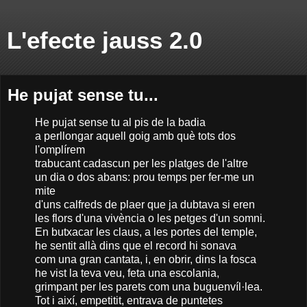
L'efecte jauss 2.0
He pujat sense tu...
He pujat sense tu al pis de la badia
a perllongar aquell goig amb què tots dos
l'omplírem
trabucant cadascun per les platges de l'altre
un dia o dos abans: prou temps per fer-me un
mite
d'uns calfreds de plaer que ja dubtava si eren
les flors d'una vivència o les petges d'un somni.
En butxacar les claus, a les portes del temple,
he sentit allà dins que el record hi sonava
com una gran cantata, i, en obrir, dins la fosca
he vist la teva veu, feta una escolania,
grimpant per les parets com una buguenvíl·lea.
Tot i així, empetitit, entrava de puntetes