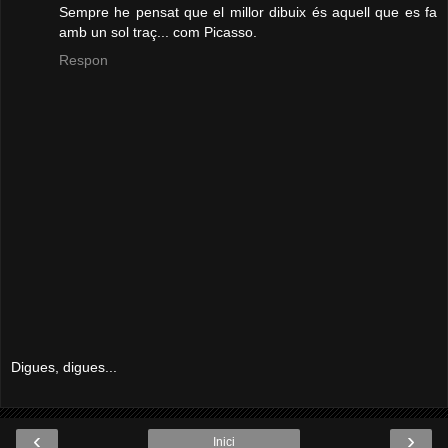
Sempre he pensat que el millor dibuix és aquell que es fa
amb un sol traç... com Picasso.
Respon
Digues, digues...
‹
›
Inici