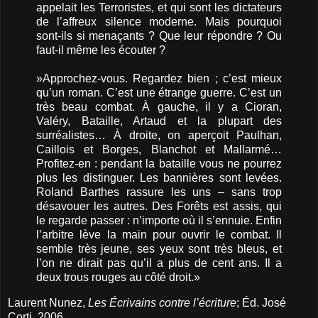
appelait les Terroristes, et qui sont les dictateurs
de l’affreux silence moderne. Mais pourquoi
sont-ils si menaçants ? Que leur répondre ? Ou
faut-il même les écouter ?
»Approchez-vous. Regardez bien ; c’est mieux
qu’un roman. C’est une étrange guerre. C’est un
très beau combat. À gauche, il y a Cioran,
Valéry, Bataille, Artaud et la plupart des
surréalistes… À droite, on aperçoit Paulhan,
Caillois et Borges, Blanchot et Mallarmé…
Profitez-en : pendant la bataille vous ne pourrez
plus les distinguer. Les bannières sont levées.
Roland Barthes rassure les uns – sans trop
désavouer les autres. Des Forêts est assis, qui
le regarde passer : n’importe où il s’ennuie. Enfin
l’arbitre lève la main pour ouvrir le combat. Il
semble très jeune, ses yeux sont très bleus, et
l’on ne dirait pas qu’il a plus de cent ans. Il a
deux trous rouges au côté droit.»
Laurent Nunez,
Les Écrivains contre l’écriture
; Éd. José
Corti, 2006.