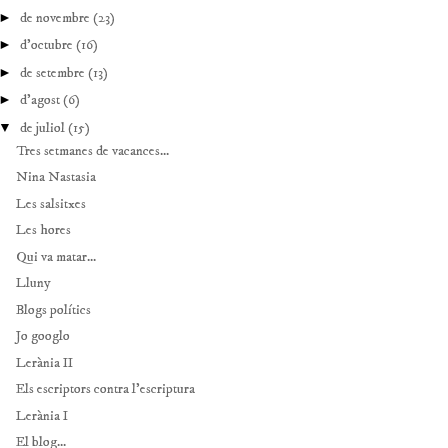
►
de novembre
(23)
►
d’octubre
(16)
►
de setembre
(13)
►
d’agost
(6)
▼
de juliol
(15)
Tres setmanes de vacances...
Nina Nastasia
Les salsitxes
Les hores
Qui va matar...
Lluny
Blogs polítics
Jo googlo
Lerània II
Els escriptors contra l’escriptura
Lerània I
El blog...