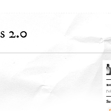
s 2.0
es
l'e
Su