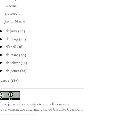
Cinema...
330.000...
Javier Marías
►
de juny
(22)
►
de maig
(28)
►
d’abril
(18)
►
de març
(20)
►
de febrer
(19)
►
de gener
(21)
►
2005
(185)
fecte jauss 2.0
està subjecte a una llicència de
oneixement 4.0 Internacional de Creative Commons