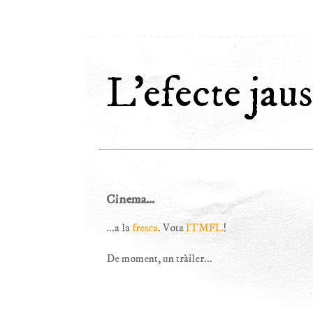
L'efecte jaus
Cinema...
...a la
fresca
. Vota
ITMFL
!
De moment, un tràiler...