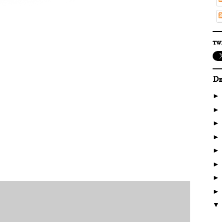
tw
De