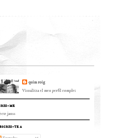
quim roig
Visualitza el meu perfil complet
criu-me
fecte jauss
bscriu-te a